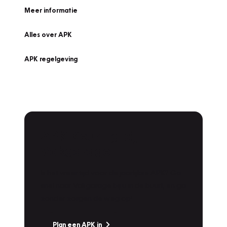
Meer informatie
Alles over APK
APK regelgeving
APK Keuring bij
Vakgarage!
Is het weer tijd voor de jaarlijkse APK? Ga
snel naar Vakgarage bij u in de buurt, en ga
zonder zorgen de weg op!
Plan een APK in