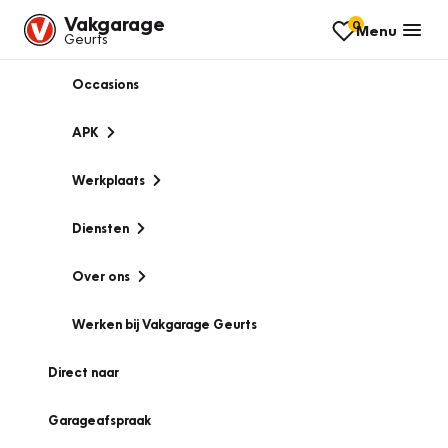
Vakgarage
0
Menu
Geurts
Occasions
APK
Werkplaats
Diensten
Over ons
Werken bij Vakgarage Geurts
Direct naar
Garageafspraak