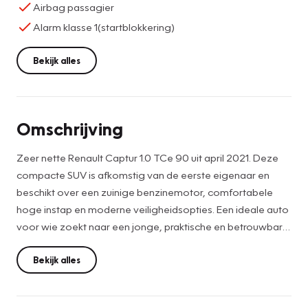
Airbag passagier
Alarm klasse 1(startblokkering)
Bekijk alles
Omschrijving
Zeer nette Renault Captur 1.0 TCe 90 uit april 2021. Deze
compacte SUV is afkomstig van de eerste eigenaar en
beschikt over een zuinige benzinemotor, comfortabele
hoge instap en moderne veiligheidsopties. Een ideale auto
voor wie zoekt naar een jonge, praktische en betrouwbare
SUV met lage gebruikskosten.
Bekijk alles
Deze Captur is uitgevoerd in grijs metallic en heeft een
nette, moderne uitstraling. Door de hoge zitpositie,