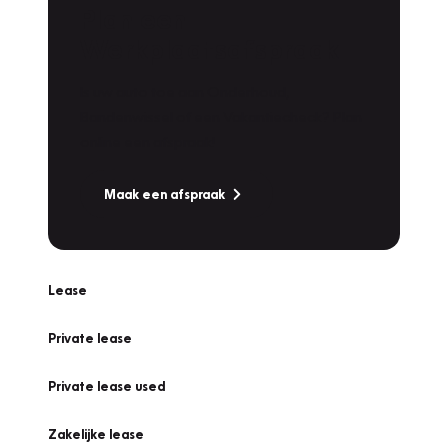
Plan een
Werkplaatsafspraak
Is uw auto toe aan Onderhoud,
Bandenwissel of een Vakantiecheck? Plan
online een afspraak!
Maak een afspraak
Lease
Private lease
Private lease used
Zakelijke lease