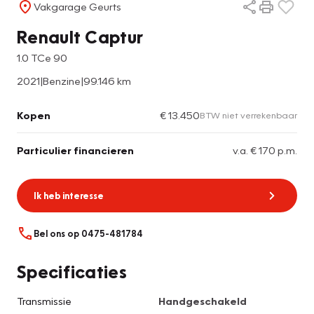
Vakgarage Geurts
Renault Captur
1.0 TCe 90
2021
|
Benzine
|
99.146 km
Kopen
€ 13.450
BTW niet verrekenbaar
Particulier financieren
v.a. € 170 p.m.
Ik heb interesse
Bel ons op 0475-481784
Specificaties
Transmissie
Handgeschakeld