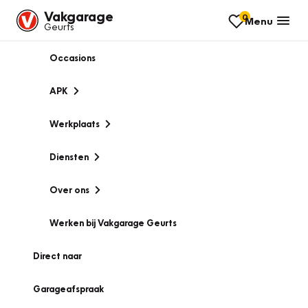
Vakgarage
0
Menu
Geurts
Occasions
APK
Werkplaats
Diensten
Over ons
Werken bij Vakgarage Geurts
Direct naar
Garageafspraak