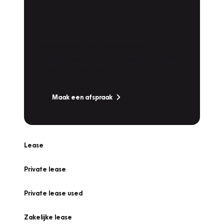
Plan een
Werkplaatsafspraak
Is uw auto toe aan Onderhoud,
Bandenwissel of een Vakantiecheck? Plan
online een afspraak!
Maak een afspraak
Lease
Private lease
Private lease used
Zakelijke lease