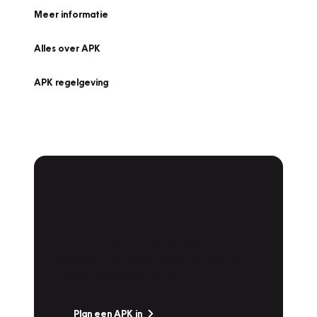
Meer informatie
Alles over APK
APK regelgeving
APK Keuring bij
Vakgarage!
Is het weer tijd voor de jaarlijkse APK? Ga
snel naar Vakgarage bij u in de buurt, en ga
zonder zorgen de weg op!
Plan een APK in