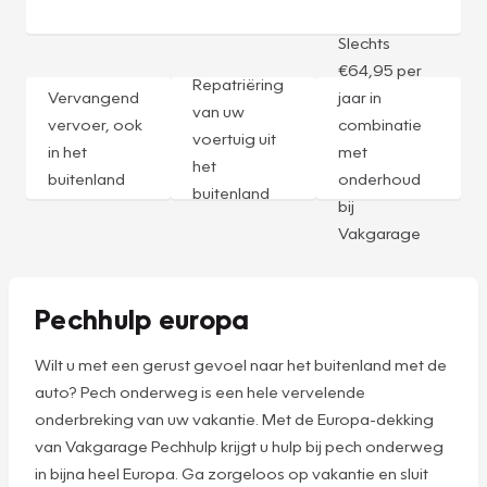
Slechts
€64,95 per
Repatriëring
Vervangend
jaar in
van uw
vervoer, ook
combinatie
voertuig uit
in het
met
het
buitenland
onderhoud
buitenland
bij
Vakgarage
Pechhulp europa
Wilt u met een gerust gevoel naar het buitenland met de
auto? Pech onderweg is een hele vervelende
onderbreking van uw vakantie. Met de Europa-dekking
van Vakgarage Pechhulp krijgt u hulp bij pech onderweg
in bijna heel Europa. Ga zorgeloos op vakantie en sluit