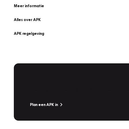
Meer informatie
Alles over APK
APK regelgeving
APK Keuring bij Vakgarage!
Is het weer tijd voor de jaarlijkse APK? Ga snel naar V
Plan een APK in