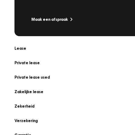
Is uw auto toe aan Onderhoud, Bandenwissel of een Va
Maak een afspraak
Lease
Private lease
Private lease used
Zakelijke lease
Zekerheid
Verzekering