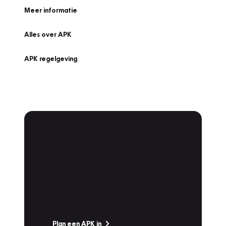
Meer informatie
Alles over APK
APK regelgeving
APK Keuring bij
Vakgarage!
Is het weer tijd voor de jaarlijkse APK? Ga
snel naar Vakgarage bij u in de buurt, en ga
zonder zorgen de weg op!
Plan een APK in