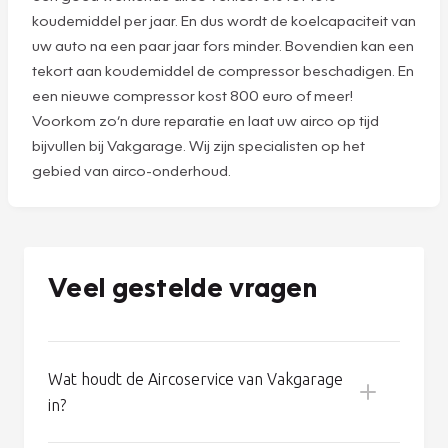
aircoservice werkt uw airco optimaal in elk seizoen,
zodat u altijd geniet van een heerlijk klimaat in uw auto.
Goed airco-onderhoud voorkomt problemen. Aan een
goed werkende airco raakt u zo gewend. En dan kunt u al
gauw denken dat het systeem helemaal geen
onderhoud nodig heeft. Maar niets is minder waar: zelfs
een goed werkende airco verliest 8% tot 10%
koudemiddel per jaar. En dus wordt de koelcapaciteit van
uw auto na een paar jaar fors minder. Bovendien kan een
tekort aan koudemiddel de compressor beschadigen. En
een nieuwe compressor kost 800 euro of meer!
Voorkom zo’n dure reparatie en laat uw airco op tijd
bijvullen bij Vakgarage. Wij zijn specialisten op het
gebied van airco-onderhoud.