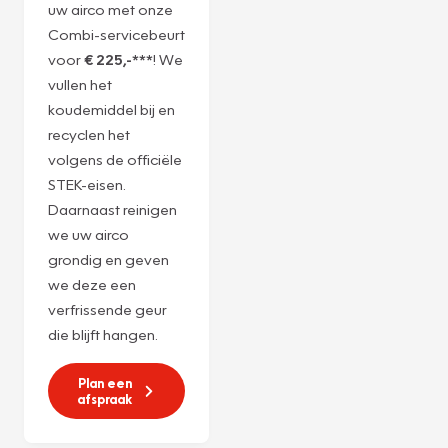
Servicebeurt
r1234yf
Ervaar de ultieme
verwennerij voor
uw airco met onze
Combi-servicebeurt
voor
€ 225,-***
! We
vullen het
koudemiddel bij en
recyclen het
volgens de officiële
STEK-eisen.
Daarnaast reinigen
we uw airco