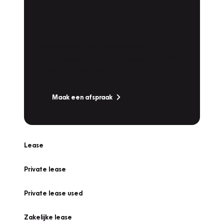
Plan een
Werkplaatsafspraak
Is uw auto toe aan Onderhoud,
Bandenwissel of een Vakantiecheck? Plan
online een afspraak!
Maak een afspraak
Lease
Private lease
Private lease used
Zakelijke lease