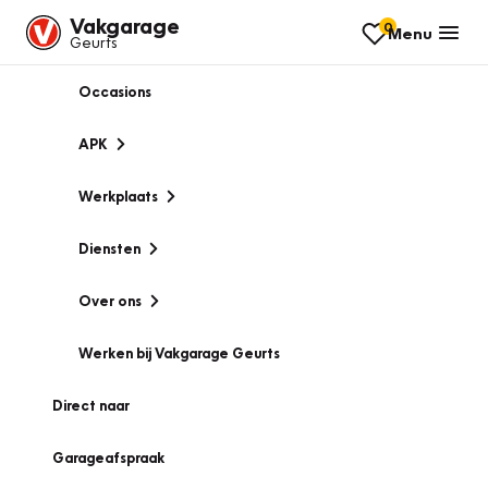
Vakgarage
0
Menu
Geurts
Occasions
APK
Werkplaats
Diensten
Over ons
Werken bij Vakgarage Geurts
Direct naar
Garageafspraak