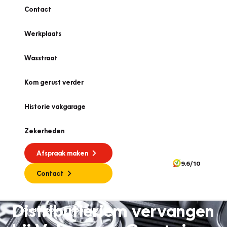
Contact
Werkplaats
Wasstraat
Kom gerust verder
Historie vakgarage
Zekerheden
Afspraak maken
9.6/10
Contact
Distributieriem vervangen
Onderhoud en reparatie