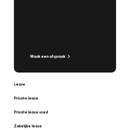
Plan een
Werkplaatsafspraak
Is uw auto toe aan Onderhoud,
Bandenwissel of een Vakantiecheck? Plan
online een afspraak!
Maak een afspraak
Lease
Private lease
Private lease used
Zakelijke lease