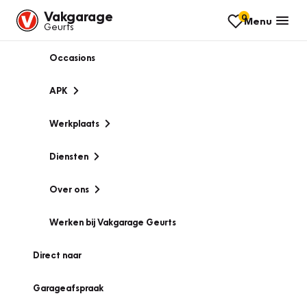
Vakgarage
0
Menu
Geurts
Occasions
APK
Werkplaats
Diensten
Over ons
Werken bij Vakgarage Geurts
Direct naar
Garageafspraak