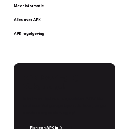
Meer informatie
Alles over APK
APK regelgeving
APK Keuring bij
Vakgarage!
Is het weer tijd voor de jaarlijkse APK? Ga
snel naar Vakgarage bij u in de buurt, en ga
zonder zorgen de weg op!
Plan een APK in