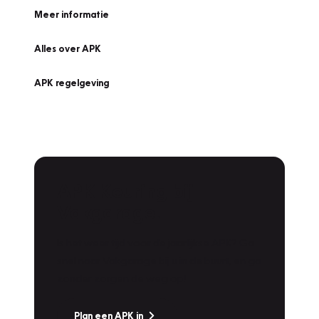
Meer informatie
Alles over APK
APK regelgeving
APK Keuring bij
Vakgarage!
Is het weer tijd voor de jaarlijkse APK? Ga
snel naar Vakgarage bij u in de buurt, en ga
zonder zorgen de weg op!
Plan een APK in