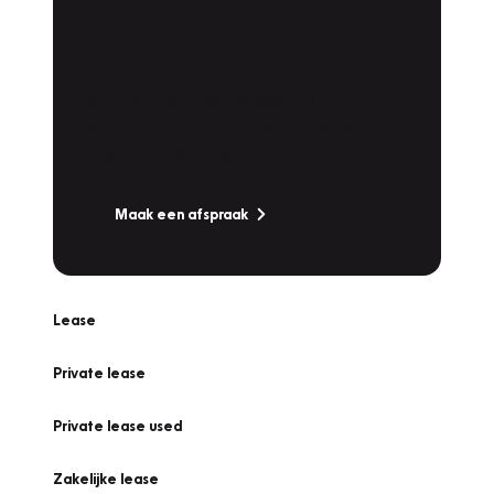
Plan een
Werkplaatsafspraak
Is uw auto toe aan Onderhoud,
Bandenwissel of een Vakantiecheck? Plan
online een afspraak!
Maak een afspraak
Lease
Private lease
Private lease used
Zakelijke lease