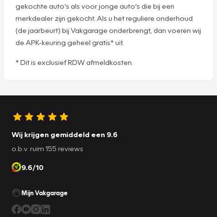
gekochte auto’s als voor jonge auto’s die bij een
merkdealer zijn gekocht. Als u het reguliere onderhoud
(de jaarbeurt) bij Vakgarage onderbrengt, dan voeren wij
de APK-keuring geheel gratis* uit.
* Dit is exclusief RDW afmeldkosten.
Wij krijgen gemiddeld een 9.6
o.b.v. ruim 155 reviews
9.6/10
Mijn Vakgarage