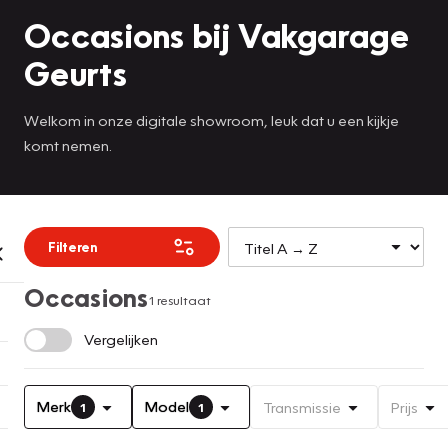
Occasions bij Vakgarage
Geurts
Welkom in onze digitale showroom, leuk dat u een kijkje
komt nemen.
Filteren
Occasions
1 resultaat
Vergelijken
Merk
Model
Transmissie
Prijs
1
1