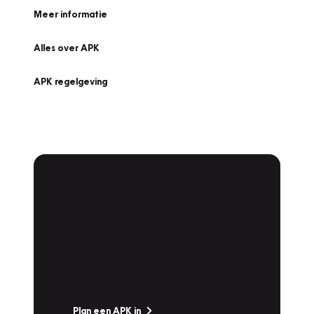
Meer informatie
Alles over APK
APK regelgeving
APK Keuring bij
Vakgarage!
Is het weer tijd voor de jaarlijkse APK? Ga
snel naar Vakgarage bij u in de buurt, en ga
zonder zorgen de weg op!
Plan een APK in