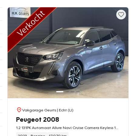
Vakgarage Geurts
| Echt (LI)
Peugeot 2008
1.2 131PK Automaat Allure Navi Cruise Camera Keyless 17inch 18DKM!!
2023
Benzine
17.970 km