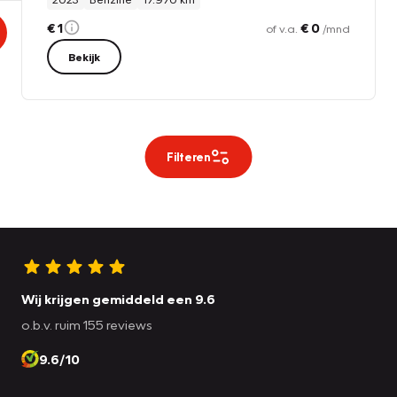
€ 1
€ 0
of v.a.
/mnd
Bekijk
Filteren
Wij krijgen gemiddeld een 9.6
o.b.v. ruim 155 reviews
9.6/10