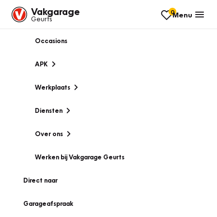
Vakgarage
0
Menu
Geurts
Occasions
APK
Werkplaats
Diensten
Over ons
Werken bij Vakgarage Geurts
Direct naar
Garageafspraak