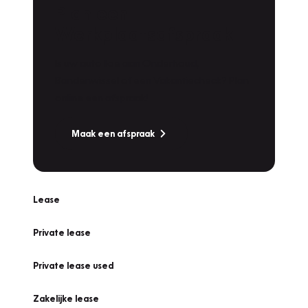
Plan een
Werkplaatsafspraak
Is uw auto toe aan Onderhoud,
Bandenwissel of een Vakantiecheck? Plan
online een afspraak!
Maak een afspraak
Lease
Private lease
Private lease used
Zakelijke lease