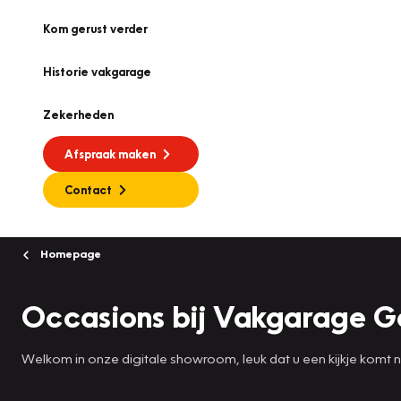
Kom gerust verder
Historie vakgarage
Zekerheden
Afspraak maken
Contact
Homepage
Occasions bij Vakgarage G
Welkom in onze digitale showroom, leuk dat u een kijkje komt