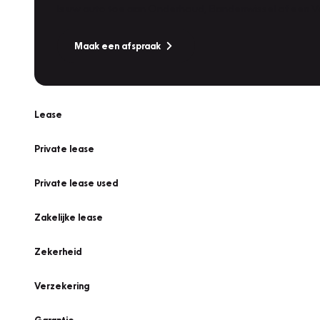
Is uw auto toe aan Onderhoud, Bandenwissel of een Va
Maak een afspraak
Lease
Private lease
Private lease used
Zakelijke lease
Zekerheid
Verzekering