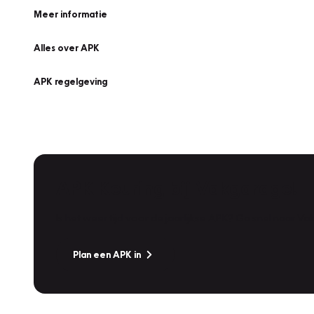
Meer informatie
Alles over APK
APK regelgeving
APK Keuring bij Vakgarage!
Is het weer tijd voor de jaarlijkse APK? Ga snel naar V
Plan een APK in