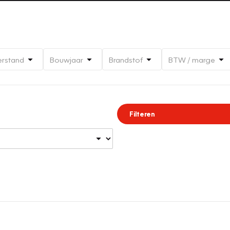
erstand
Bouwjaar
Brandstof
BTW / marge
Filteren