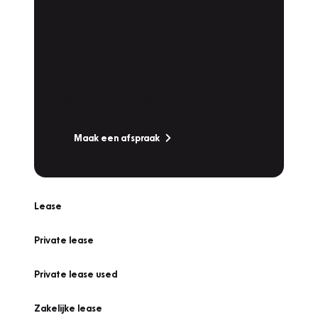
Plan een
Werkplaatsafspraak
Is uw auto toe aan Onderhoud,
Bandenwissel of een Vakantiecheck? Plan
online een afspraak!
Maak een afspraak
Lease
Private lease
Private lease used
Zakelijke lease