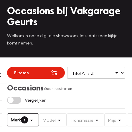
Occasions bij Vakgarage
Geurts
Welkom in onze digitale showroom, leuk dat u een kijkje
komt nemen.
Filteren
Occasions
Geen resultaten
Vergelijken
Merk
Model
Transmissie
Prijs
1