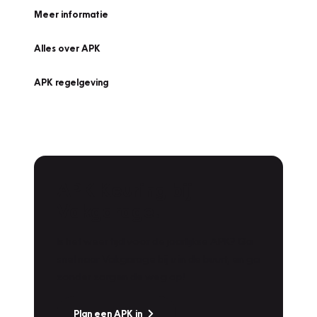
Meer informatie
Alles over APK
APK regelgeving
APK Keuring bij
Vakgarage!
Is het weer tijd voor de jaarlijkse APK? Ga
snel naar Vakgarage bij u in de buurt, en ga
zonder zorgen de weg op!
Plan een APK in