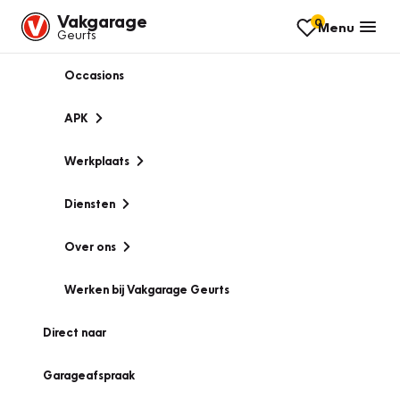
Vakgarage
0
Menu
Geurts
Occasions
APK
Werkplaats
Diensten
Over ons
Werken bij Vakgarage Geurts
Direct naar
Garageafspraak