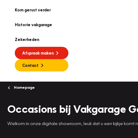
Kom gerust verder
Historie vakgarage
Zekerheden
Afspraak maken
Contact
Homepage
Occasions bij Vakgarage G
Welkom in onze digitale showroom, leuk dat u een kijkje komt