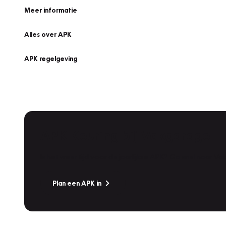
Meer informatie
Alles over APK
APK regelgeving
APK Keuring bij Vakgarage!
Is het weer tijd voor de jaarlijkse APK? Ga snel naar V
Plan een APK in