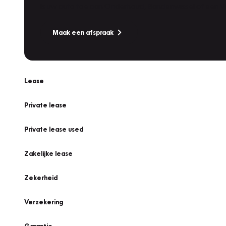
Is uw auto toe aan Onderhoud, Bandenwissel of een Va
Maak een afspraak
Lease
Private lease
Private lease used
Zakelijke lease
Zekerheid
Verzekering