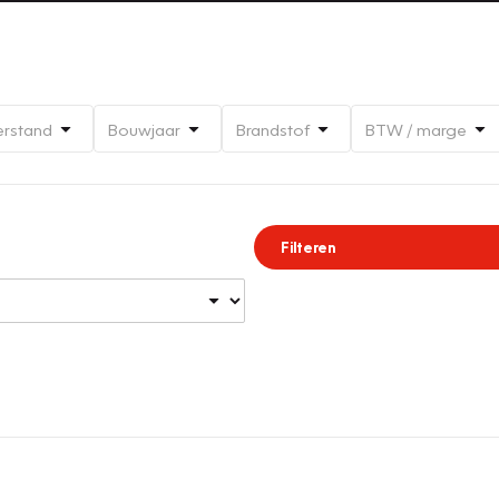
erstand
Bouwjaar
Brandstof
BTW / marge
Filteren