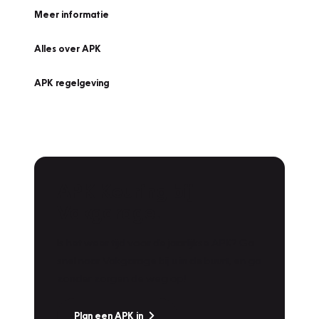
Meer informatie
Alles over APK
APK regelgeving
APK Keuring bij
Vakgarage!
Is het weer tijd voor de jaarlijkse APK? Ga
snel naar Vakgarage bij u in de buurt, en ga
zonder zorgen de weg op!
Plan een APK in