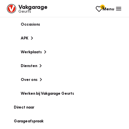
Vakgarage
0
Menu
Geurts
Occasions
APK
Werkplaats
Diensten
Over ons
Werken bij Vakgarage Geurts
Direct naar
Garageafspraak