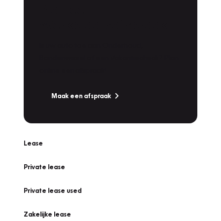
Plan een
Werkplaatsafspraak
Is uw auto toe aan Onderhoud,
Bandenwissel of een Vakantiecheck? Plan
online een afspraak!
Maak een afspraak
Lease
Private lease
Private lease used
Zakelijke lease