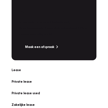
Plan een
Werkplaatsafspraak
Is uw auto toe aan Onderhoud,
Bandenwissel of een Vakantiecheck? Plan
online een afspraak!
Maak een afspraak
Lease
Private lease
Private lease used
Zakelijke lease