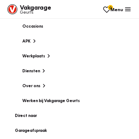
Vakgarage
0
Menu
Geurts
Occasions
APK
Werkplaats
Diensten
Over ons
Werken bij Vakgarage Geurts
Direct naar
Garageafspraak