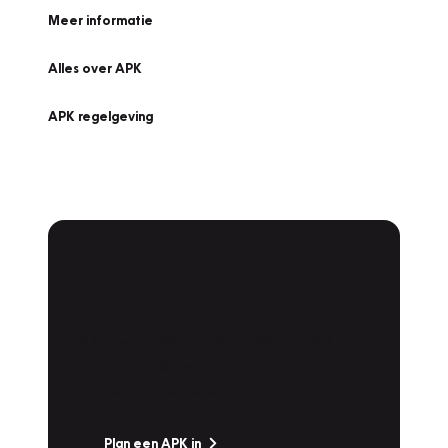
Meer informatie
Alles over APK
APK regelgeving
APK Keuring bij
Vakgarage!
Is het weer tijd voor de jaarlijkse APK? Ga
snel naar Vakgarage bij u in de buurt, en ga
zonder zorgen de weg op!
Plan een APK in