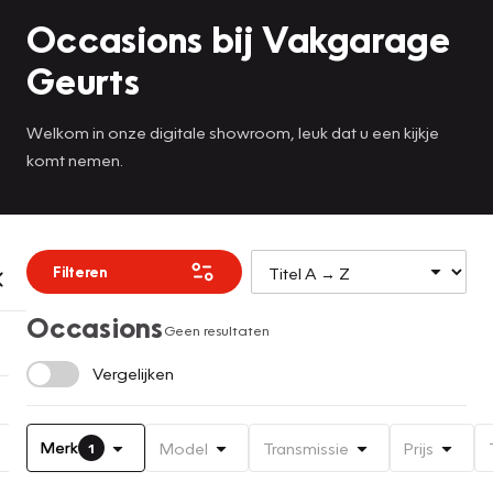
Occasions bij Vakgarage
Geurts
Welkom in onze digitale showroom, leuk dat u een kijkje
komt nemen.
Filteren
Occasions
Geen resultaten
Vergelijken
Merk
Model
Transmissie
Prijs
1