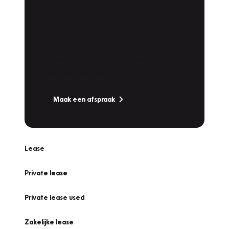
Plan een
Werkplaatsafspraak
Is uw auto toe aan Onderhoud,
Bandenwissel of een Vakantiecheck? Plan
online een afspraak!
Maak een afspraak
Lease
Private lease
Private lease used
Zakelijke lease