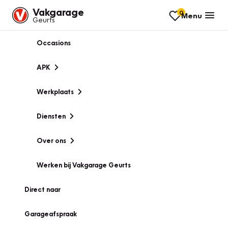
Vakgarage
0
Menu
Geurts
Occasions
APK
Werkplaats
Diensten
Over ons
Werken bij Vakgarage Geurts
Direct naar
Garageafspraak