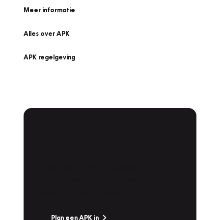
Meer informatie
Alles over APK
APK regelgeving
APK Keuring bij
Vakgarage!
Is het weer tijd voor de jaarlijkse APK? Ga
snel naar Vakgarage bij u in de buurt, en ga
zonder zorgen de weg op!
Plan een APK in