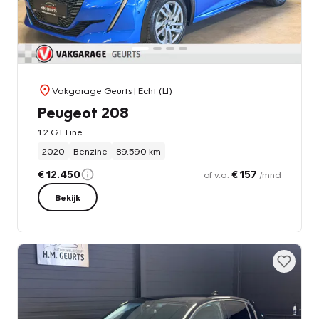
Vakgarage Geurts
| Echt (LI)
Peugeot 208
1.2 GT Line
2020
Benzine
89.590 km
€ 12.450
€ 157
of v.a.
/mnd
Bekijk