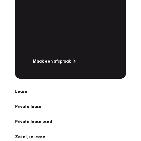
Plan een
Werkplaatsafspraak
Is uw auto toe aan Onderhoud,
Bandenwissel of een Vakantiecheck? Plan
online een afspraak!
Maak een afspraak
Lease
Private lease
Private lease used
Zakelijke lease