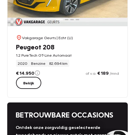
Vakgarage Geurts
| Echt (LI)
Peugeot 208
1.2 PureTech GT-Line Automaat
2020
Benzine
82.694 km
€ 14.950
€ 189
of v.a.
/mnd
Bekijk
BETROUWBARE OCCASIONS
Ontdek onze zorgvuldig geselecteerde
tweedehands en nieuwe auto's met garantie en