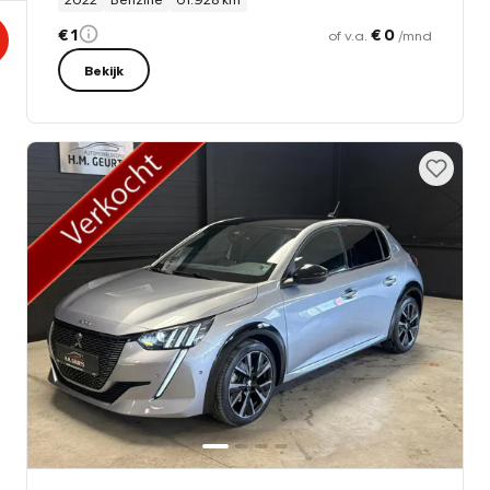
€ 1
€ 0
of v.a.
/mnd
Bekijk