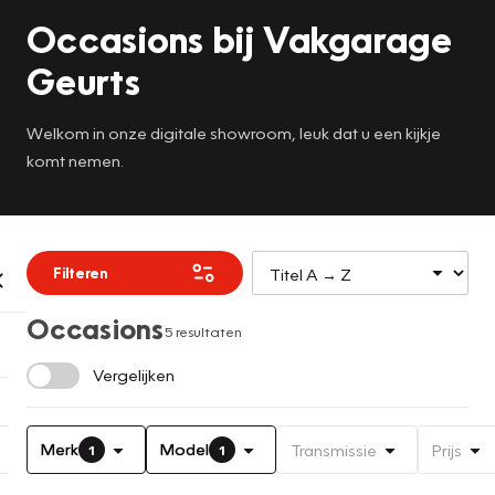
Occasions bij Vakgarage
Geurts
Welkom in onze digitale showroom, leuk dat u een kijkje
komt nemen.
Filteren
Occasions
5 resultaten
Vergelijken
Merk
Model
Transmissie
Prijs
1
1