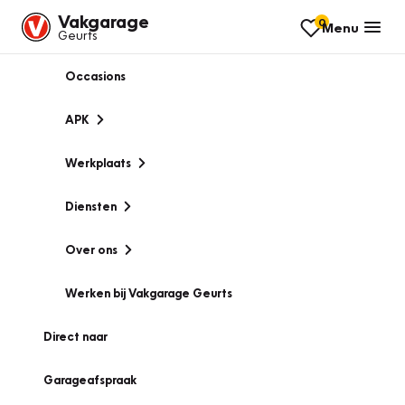
Vakgarage
0
Menu
Geurts
Occasions
APK
Werkplaats
Diensten
Over ons
Werken bij Vakgarage Geurts
Direct naar
Garageafspraak