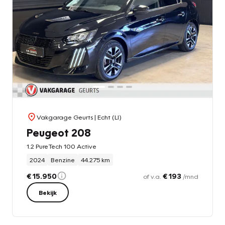
Vakgarage Geurts
| Echt (LI)
Peugeot 208
1.2 PureTech 100 Active
2024
Benzine
44.275 km
€ 15.950
€ 193
of v.a.
/mnd
Bekijk