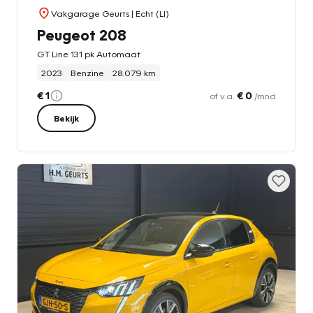
Vakgarage Geurts
| Echt (LI)
Peugeot 208
GT Line 131 pk Automaat
2023
Benzine
28.079 km
€ 1
€ 0
of v.a.
/mnd
Bekijk