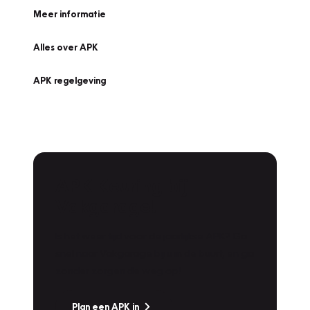
Meer informatie
Alles over APK
APK regelgeving
APK Keuring bij
Vakgarage!
Is het weer tijd voor de jaarlijkse APK? Ga
snel naar Vakgarage bij u in de buurt, en ga
zonder zorgen de weg op!
Plan een APK in